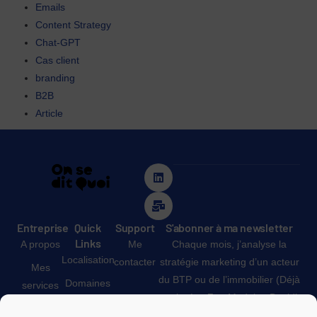
Emails
Content Strategy
Chat-GPT
Cas client
branding
B2B
Article
Entreprise
Quick
Support
S'abonner à ma newsletter
Links
A propos
Me
Chaque mois, j’analyse la
Localisation
contacter
stratégie marketing d’un acteur
Mes
du BTP ou de l’immobilier (Déjà
Domaines
services
analysés : Zen Modular, Beeldi,
Témoignages
Etudes de
Optimiz Construction …)