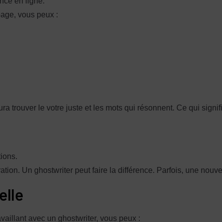
ence en ligne.
page, vous peux :
ura trouver le votre juste et les mots qui résonnent. Ce qui signifi
tions.
ion. Un ghostwriter peut faire la différence. Parfois, une nouve
elle
ravaillant avec un ghostwriter, vous peux :